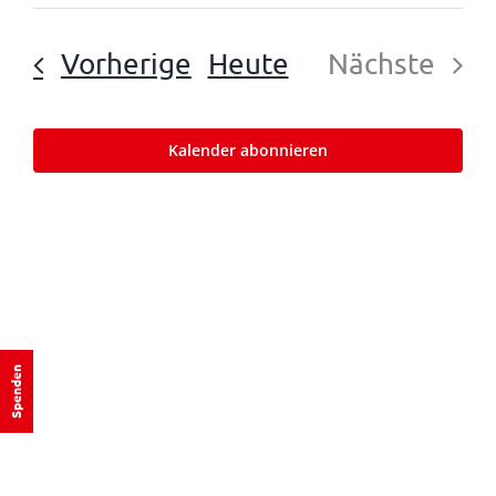
Such-
Datum
Nav
und
wählen.
Veranstaltungen
Vorherige
Heute
Nächste
Ansicht
Veranst
Kalender abonnieren
Spenden