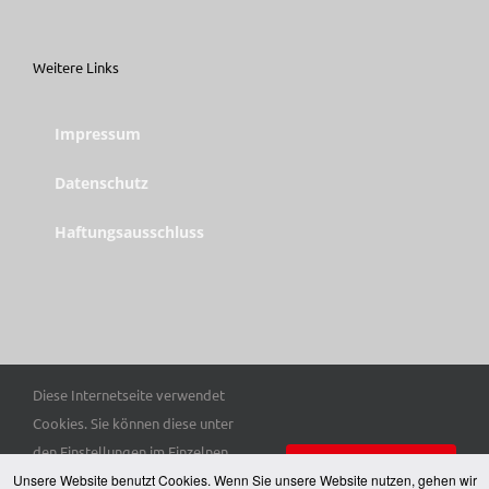
Weitere Links
Impressum
Datenschutz
Haftungsausschluss
Diese Internetseite verwendet
© Copyright 2025 Trott-war e. V. | Alle Rechte vorbehalten.
Cookies. Sie können diese unter
den Einstellungen im Einzelnen
Einverstanden
Unsere Website benutzt Cookies. Wenn Sie unsere Website nutzen, gehen wir
auswählen. Hier finden Sie unsere