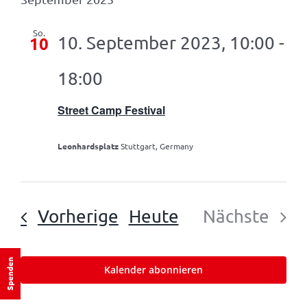
und
wählen.
Ansicht
So.
10. September 2023, 10:00
-
10
18:00
Street Camp Festival
Leonhardsplatz
Stuttgart, Germany
Veranstaltungen
Vorherige
Heute
Nächste
Veranst
Spenden
Kalender abonnieren