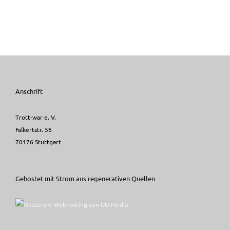
Anschrift
Trott-war e. V.
Falkertstr. 56
70176 Stuttgart
Gehostet mit Strom aus regenerativen Quellen