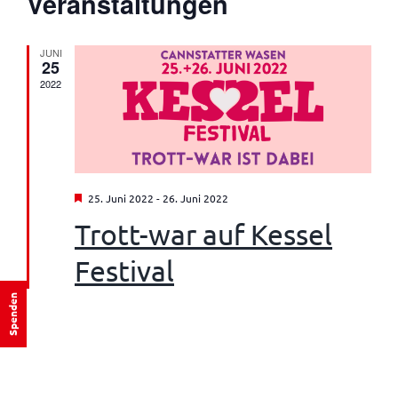
wählen.
Veranstaltungen
Ansicht
JUNI
25
2022
Hervorgehoben
25. Juni 2022
-
26. Juni 2022
Trott-war auf Kessel
Festival
Spenden