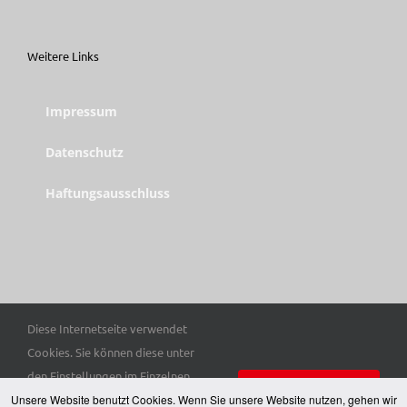
Weitere Links
Impressum
Datenschutz
Haftungsausschluss
Diese Internetseite verwendet
© Copyright 2025 Trott-war e. V. | Alle Rechte vorbehalten.
Cookies. Sie können diese unter
den Einstellungen im Einzelnen
Einverstanden
Unsere Website benutzt Cookies. Wenn Sie unsere Website nutzen, gehen wir
auswählen. Hier finden Sie unsere