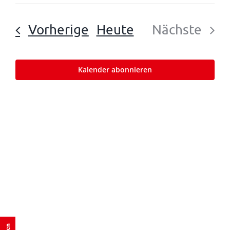
Such-
Datum
Nav
und
wählen.
Veranstaltungen
Vorherige
Heute
Nächste
Ansicht
Veranst
Kalender abonnieren