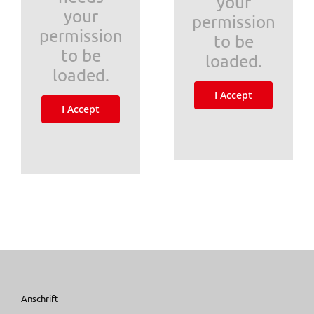
your
your
permission
permission
to be
to be
loaded.
loaded.
I Accept
I Accept
Anschrift