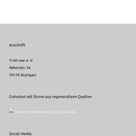
Anschrift
Trott-war e. V.
Falkertstr. 56
70176 Stuttgart
Gehostet mit Strom aus regenerativen Quellen
Social Media