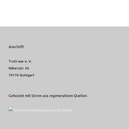
Anschrift
Trott-war e. V.
Falkertstr. 56
70176 Stuttgart
Gehostet mit Strom aus regenerativen Quellen