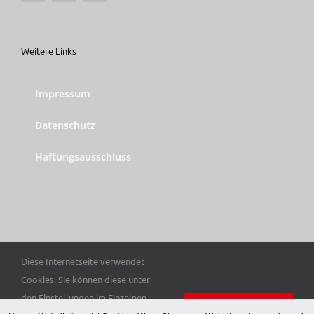
Weitere Links
Impressum
Datenschutz
Haftungsausschluss
Diese Internetseite verwendet
© Copyright 2025 Trott-war e. V. | Alle Rechte vorbehalten.
Cookies. Sie können diese unter
den Einstellungen im Einzelnen
Einverstanden