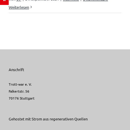
Weiterlesen
Anschrift
Trott-war e. V.
Falkertstr. 56
70176 Stuttgart
Gehostet mit Strom aus regenerativen Quellen