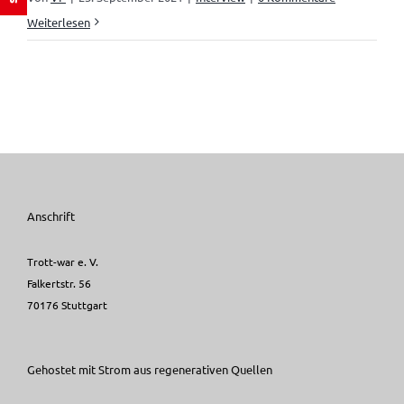
Weiterlesen
Anschrift
Trott-war e. V.
Falkertstr. 56
70176 Stuttgart
Gehostet mit Strom aus regenerativen Quellen