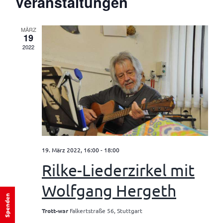
wählen.
Veranstaltungen
Ansicht
MÄRZ
19
2022
19. März 2022, 16:00
-
18:00
Rilke-Liederzirkel mit
Wolfgang Hergeth
Spenden
Trott-war
Falkertstraße 56, Stuttgart