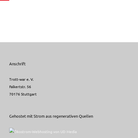
Anschrift
Trott-war e. V.
Falkertstr. 56
70176 Stuttgart
Gehostet mit Strom aus regenerativen Quellen