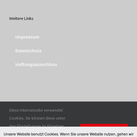
Weitere Links
Impressum
Datenschutz
Haftungsausschluss
Diese Internetseite verwendet
© Copyright 2025 Trott-war e. V. | Alle Rechte vorbehalten.
Cookies. Sie können diese unter
den Einstellungen im Einzelnen
Einverstanden
Unsere Website benutzt Cookies. Wenn Sie unsere Website nutzen, gehen wir
auswählen. Hier finden Sie unsere