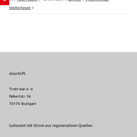
Weiterlesen
Anschrift
Trott-war e. V.
Falkertstr. 56
70176 Stuttgart
Gehostet mit Strom aus regenerativen Quellen