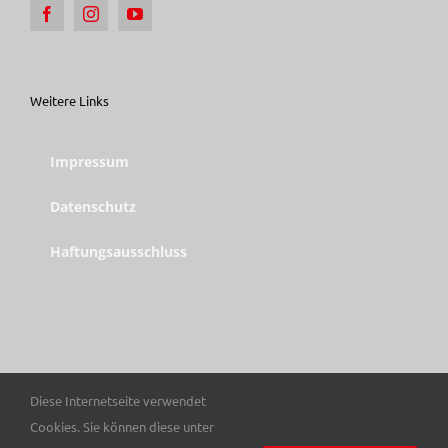
Weitere Links
Impressum
Datenschutz
Haftungsausschluss
Diese Internetseite verwendet
© Copyright 2025 Trott-war e. V. | Alle Rechte vorbehalten.
Cookies. Sie können diese unter