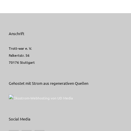
Anschrift
Trott-war e. V.
Falkertstr. 56
70176 Stuttgart
Gehostet mit Strom aus regenerativen Quellen
Social Media