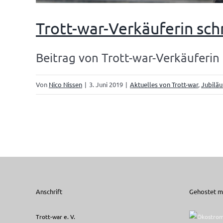
Trott-war-Verkäuferin sch
Beitrag von Trott-war-Verkäuferin 
Von
Nico Nissen
|
3. Juni 2019
|
Aktuelles von Trott-war
,
Jubilä
Anschrift
Gehostet mi
Trott-war e. V.