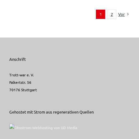
Vor
1
2
Anschrift
Trott-war e. V.
Falkertstr. 56
70176 Stuttgart
Gehostet mit Strom aus regenerativen Quellen