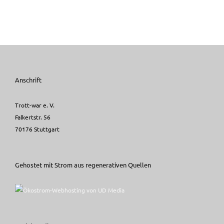
Anschrift
Trott-war e. V.
Falkertstr. 56
70176 Stuttgart
Gehostet mit Strom aus regenerativen Quellen