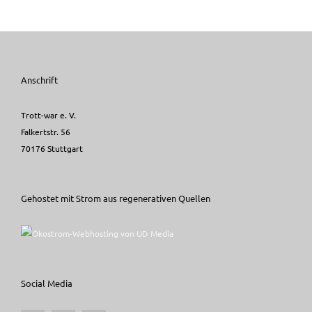
Anschrift
Trott-war e. V.
Falkertstr. 56
70176 Stuttgart
Gehostet mit Strom aus regenerativen Quellen
Social Media