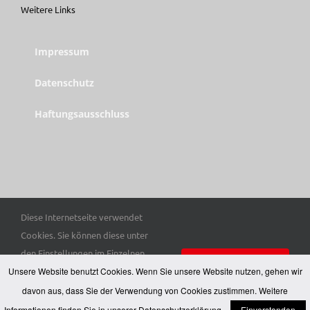
Weitere Links
Impressum
Datenschutz
Haftungsausschluss
Diese Internetseite verwendet
© Copyright 2025 Trott-war e. V. | Alle Rechte vorbehalten.
Cookies. Sie können diese unter
den Einstellungen im Einzelnen
Einverstanden
Unsere Website benutzt Cookies. Wenn Sie unsere Website nutzen, gehen wir
auswählen. Hier finden Sie unsere
Datenschutzerklärung
.
davon aus, dass Sie der Verwendung von Cookies zustimmen. Weitere
Einstellungen
Informationen finden Sie in unserer
Datenschutzerklärung
.
Einverstanden