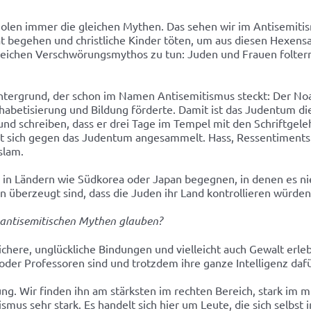
rholen immer die gleichen Mythen. Das sehen wir im Antisemiti
begehen und christliche Kinder töten, um aus diesen Hexensal
leichen Verschwörungsmythos zu tun: Juden und Frauen foltern
tergrund, der schon im Namen Antisemitismus steckt: Der Noah-
phabetisierung und Bildung förderte. Damit ist das Judentum die
nd schreiben, dass er drei Tage im Tempel mit den Schriftgeleh
at sich gegen das Judentum angesammelt. Hass, Ressentiments u
slam.
ch in Ländern wie Südkorea oder Japan begegnen, in denen es 
n überzeugt sind, dass die Juden ihr Land kontrollieren würden
i antisemitischen Mythen glauben?
sichere, unglückliche Bindungen und vielleicht auch Gewalt erl
 oder Professoren sind und trotzdem ihre ganze Intelligenz da
ng. Wir finden ihn am stärksten im rechten Bereich, stark im m
mus sehr stark. Es handelt sich hier um Leute, die sich selbst i