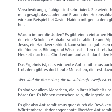
Verschwörungsgläubige sind sehr fixiert. Sie wiede
man gesagt, dass Juden und Frauen den Hexensabbat 
wir zum Beispiel bei Xavier Naidoo mit genau dem g
her.
Warum immer die Juden? Es gibt einen einfachen Hin
der eine Schule in Alphabetschrift etablierte und Al
Jesus, ein Handwerkerkind, kann schon so gut lesen u
die Moderne, Bildung und Wissenschaften richtet, h
Neuzeit durch das Christentum und auch durch den I
Das Ergebnis ist, dass wir heute Antisemitismus au
trotzdem gibt es dort heute Menschen, die fest davo
Wer sind die Menschen, die an solche oft zweifelsfre
Es sind vor allem Menschen, die in ihrer Kindheit un
böser Ort. Es können Menschen sein, die Ingenieure
Es gibt also Antisemitismus quer durch die Bevölkeru
Württemberg ist der sogenannte libertäre Antisemitis