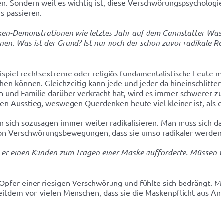
n. Sondern weil es wichtig ist, diese Verschwörungspsychologie
s passieren.
ken-Demonstrationen wie letztes Jahr auf dem Cannstatter Wa
en. Was ist der Grund? Ist nur noch der schon zuvor radikale R
eispiel rechtsextreme oder religiös fundamentalistische Leute 
 können. Gleichzeitig kann jede und jeder da hineinschlittern
en und Familie darüber verkracht hat, wird es immer schwerer z
den Ausstieg, weswegen Querdenken heute viel kleiner ist, als e
 sich sozusagen immer weiter radikalisieren. Man muss sich das
on Verschwörungsbewegungen, dass sie umso radikaler werden, j
il er einen Kunden zum Tragen einer Maske aufforderte. Müsse
Opfer einer riesigen Verschwörung und fühlte sich bedrängt. M
 seitdem von vielen Menschen, dass sie die Maskenpflicht aus A