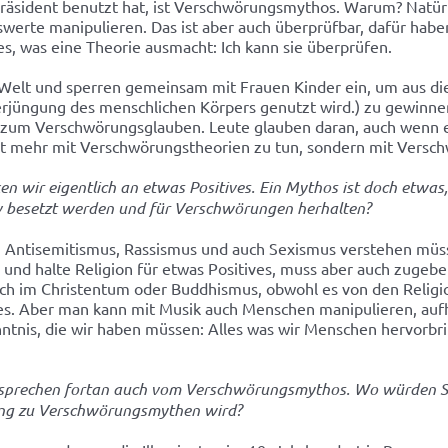
präsident benutzt hat, ist Verschwörungsmythos. Warum? Natür
erte manipulieren. Das ist aber auch überprüfbar, dafür haben 
s, was eine Theorie ausmacht: Ich kann sie überprüfen.
 Welt und sperren gemeinsam mit Frauen Kinder ein, um aus d
erjüngung des menschlichen Körpers genutzt wird.) zu gewinne
zum Verschwörungsglauben. Leute glauben daran, auch wenn es g
ht mehr mit Verschwörungstheorien zu tun, sondern mit Vers
n wir eigentlich an etwas Positives. Ein Mythos ist doch etwas
iv besetzt werden und für Verschwörungen herhalten?
en Antisemitismus, Rassismus und auch Sexismus verstehen müsse
ch und halte Religion für etwas Positives, muss aber auch zugeb
auch im Christentum oder Buddhismus, obwohl es von den Religion
ves. Aber man kann mit Musik auch Menschen manipulieren, aufhe
enntnis, die wir haben müssen: Alles was wir Menschen hervor
r sprechen fortan auch vom Verschwörungsmythos. Wo würden Si
Hang zu Verschwörungsmythen wird?