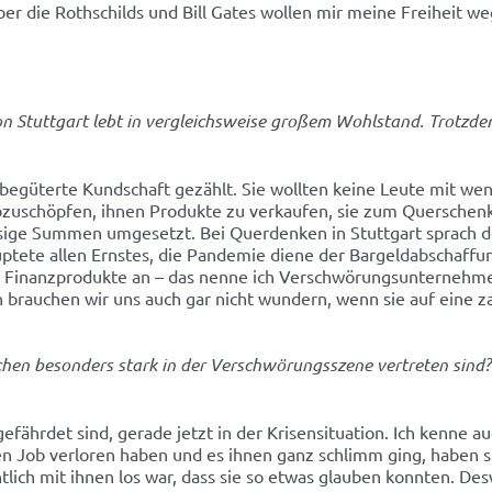
Aber die Rothschilds und Bill Gates wollen mir meine Freiheit 
on Stuttgart lebt in vergleichsweise großem Wohlstand. Trotzde
begüterte Kundschaft gezählt. Sie wollten keine Leute mit wen
zuschöpfen, ihnen Produkte zu verkaufen, sie zum Querschenke
ige Summen umgesetzt. Bei Querdenken in Stuttgart sprach d
tete allen Ernstes, die Pandemie diene der Bargeldabschaff
Otte Finanzprodukte an – das nenne ich Verschwörungsuntern
 brauchen wir uns auch gar nicht wundern, wenn sie auf eine za
n besonders stark in der Verschwörungsszene vertreten sind? O
gefährdet sind, gerade jetzt in der Krisensituation. Ich kenne 
en Job verloren haben und es ihnen ganz schlimm ging, haben 
ntlich mit ihnen los war, dass sie so etwas glauben konnten. Des