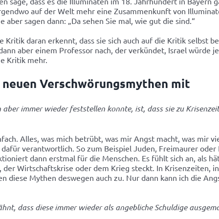
ten sage, dass es die Illuminaten im 18. Jahrhundert in Bayern
nirgendwo auf der Welt mehr eine Zusammenkunft von Illumina
ge aber sagen dann: „Da sehen Sie mal, wie gut die sind.“
ritik daran erkennt, dass sie sich auch auf die Kritik selbst b
 er dann aber einem Professor nach, der verkündet, Israel würde
ne Kritik mehr.
in neuen Verschwörungsmythen mit
r immer wieder feststellen konnte, ist, dass sie zu Krisenzei
h. Alles, was mich betrübt, was mir Angst macht, was mir vielle
ür verantwortlich. So zum Beispiel Juden, Freimaurer oder Fr
niert dann erstmal für die Menschen. Es fühlt sich an, als hät
, der Wirtschaftskrise oder dem Krieg steckt. In Krisenzeiten,
n diese Mythen deswegen auch zu. Nur dann kann ich die Angst v
nt, dass diese immer wieder als angebliche Schuldige ausgema