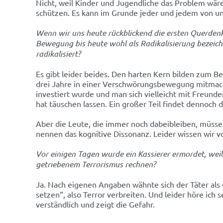
Nicht, weil Kinder und Jugendliche das Problem wäre
schützen. Es kann im Grunde jeder und jedem von un
Wenn wir uns heute rückblickend die ersten Querden
Bewegung bis heute wohl als Radikalisierung bezeichn
radikalisiert?
Es gibt leider beides. Den harten Kern bilden zum B
drei Jahre in einer Verschwörungsbewegung mitmachen
investiert wurde und man sich vielleicht mit Freund
hat täuschen lassen. Ein großer Teil findet dennoch 
Aber die Leute, die immer noch dabeibleiben, müssen
nennen das kognitive Dissonanz. Leider wissen wir v
Vor einigen Tagen wurde ein Kassierer ermordet, we
getriebenem Terrorismus rechnen?
Ja. Nach eigenen Angaben wähnte sich der Täter als 
setzen“, also Terror verbreiten. Und leider höre ich
verständlich und zeigt die Gefahr.