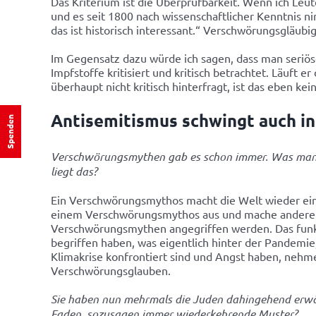
Das Kriterium ist die Überprüfbarkeit. Wenn ich Leu
und es seit 1800 nach wissenschaftlicher Kenntnis 
das ist historisch interessant.“ Verschwörungsgläubi
Im Gegensatz dazu würde ich sagen, dass man seriöse K
Impfstoffe kritisiert und kritisch betrachtet. Läuft
überhaupt nicht kritisch hinterfragt, ist das eben kei
Antisemitismus schwingt auch 
Spenden
Verschwörungsmythen gab es schon immer. Was man abe
liegt das?
Ein Verschwörungsmythos macht die Welt wieder einfac
einem Verschwörungsmythos aus und mache andere daf
Verschwörungsmythen angegriffen werden. Das funktio
begriffen haben, was eigentlich hinter der Pandemie
Klimakrise konfrontiert sind und Angst haben, nehme
Verschwörungsglauben.
Sie haben nun mehrmals die Juden dahingehend erwäh
Faden, sozusagen immer wiederkehrende Muster?