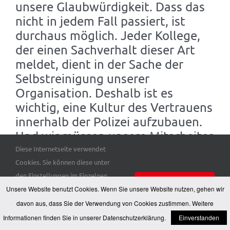
unsere Glaubwürdigkeit. Dass das
nicht in jedem Fall passiert, ist
durchaus möglich. Jeder Kollege,
der einen Sachverhalt dieser Art
meldet, dient in der Sache der
Selbstreinigung unserer
Organisation. Deshalb ist es
wichtig, eine Kultur des Vertrauens
innerhalb der Polizei aufzubauen.
Und wir müssen unsere Mitarbeiter
stärken, damit sie ihre
Diese Internetseite verwendet
Verantwortung als Polizeibeamte
Cookies. Sie können diese unter
den Einstellungen im Einzelnen
höher werten als persönliche
Einverstanden
Unsere Website benutzt Cookies. Wenn Sie unsere Website nutzen, gehen wir
auswählen. Hier finden Sie unsere
Beziehungen. Das ist harte Arbeit,
Datenschutzerklärung
.
davon aus, dass Sie der Verwendung von Cookies zustimmen. Weitere
jeden Tag. Die Polizei hat über
Einstellungen
Informationen finden Sie in unserer
Datenschutzerklärung
.
Einverstanden
30.000 Mitarbeiter. Für mich ist