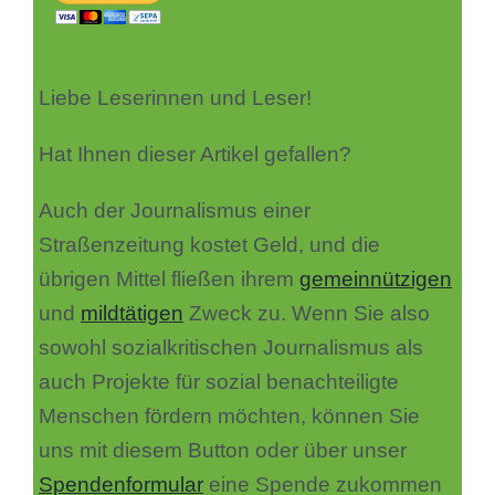
Liebe Leserinnen und Leser!
Hat Ihnen dieser Artikel gefallen?
Auch der Journalismus einer
Straßenzeitung kostet Geld, und die
übrigen Mittel fließen ihrem
gemeinnützigen
und
mildtätigen
Zweck zu. Wenn Sie also
sowohl sozialkritischen Journalismus als
auch Projekte für sozial benachteiligte
Menschen fördern möchten, können Sie
uns mit diesem Button oder über unser
Spendenformular
eine Spende zukommen