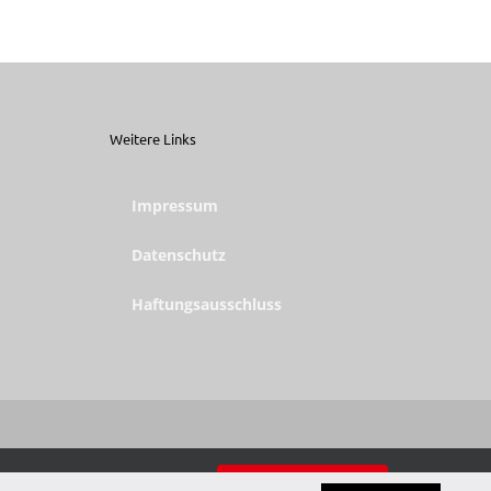
Weitere Links
Impressum
Datenschutz
Haftungsausschluss
Einverstanden
utzerklärung
.
Einstellungen