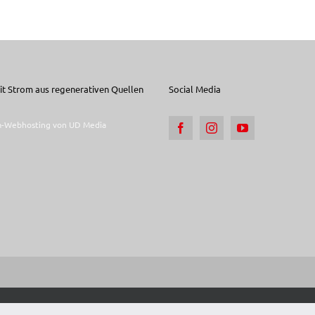
t Strom aus regenerativen Quellen
Social Media
er den Einstellungen im Einzelnen auswählen. Hier finden Sie unsere
Datensch