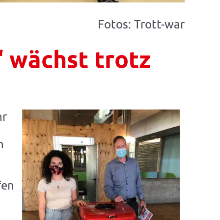
Fotos: Trott-war
“ wächst trotz
hr
n
fen