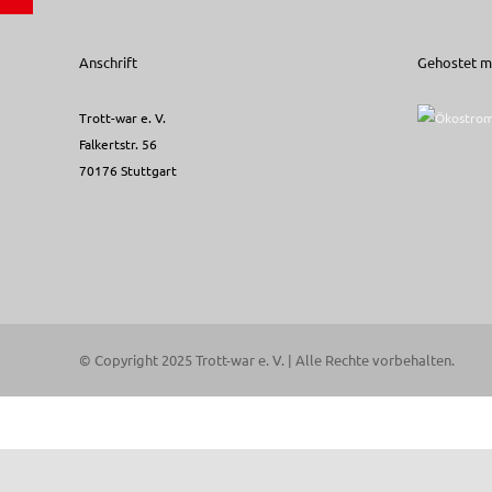
Anschrift
Gehostet mi
Trott-war e. V.
Falkertstr. 56
70176 Stuttgart
© Copyright 2025 Trott-war e. V. | Alle Rechte vorbehalten.