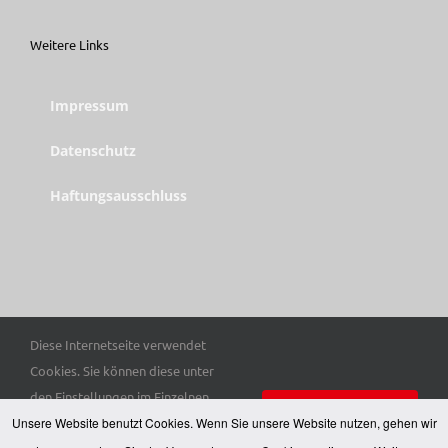
Weitere Links
Impressum
Datenschutz
Haftungsausschluss
Diese Internetseite verwendet
© Copyright 2025 Trott-war e. V. | Alle Rechte vorbehalten.
Cookies. Sie können diese unter
den Einstellungen im Einzelnen
Einverstanden
Unsere Website benutzt Cookies. Wenn Sie unsere Website nutzen, gehen wir
auswählen. Hier finden Sie unsere