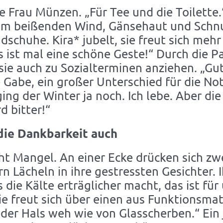
Frau Münzen. „Für Tee und die Toilette.“ 
t im beißenden Wind, Gänsehaut und Schnu
schuhe. Kira* jubelt, sie freut sich mehr
ist mal eine schöne Geste!“ Durch die Pa
 sie auch zu Sozialterminen anziehen. „Gu
e Gabe, ein großer Unterschied für die No
 ging der Winter ja noch. Ich lebe. Aber 
d bitter!“
 die Dankbarkeit auch
ht Mangel. An einer Ecke drücken sich z
 Lächeln in ihre gestressten Gesichter. Ih
 die Kälte erträglicher macht, das ist für
ie freut sich über einen aus Funktionsmate
r der Hals weh wie von Glasscherben.“ Ein