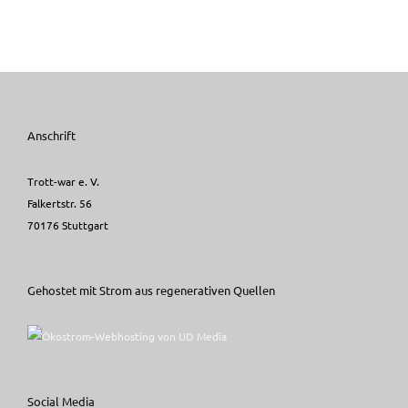
Anschrift
Trott-war e. V.
Falkertstr. 56
70176 Stuttgart
Gehostet mit Strom aus regenerativen Quellen
Social Media