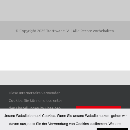
© Copyright 2025 Trott-war e. V. | Alle Rechte vorbehalten.
Diese Internetseite verwendet
Cookies. Sie können diese unter
den Einstellungen im Einzelnen
Einverstanden
Unsere Website benutzt Cookies. Wenn Sie unsere Website nutzen, gehen wir
auswählen. Hier finden Sie unsere
Datenschutzerklärung
.
davon aus, dass Sie der Verwendung von Cookies zustimmen. Weitere