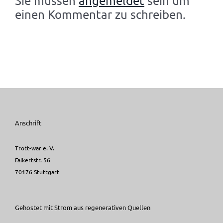
Sie müssen
angemeldet
sein um
einen Kommentar zu schreiben.
Anschrift
Trott-war e. V.
Falkertstr. 56
70176 Stuttgart
Gehostet mit Strom aus regenerativen Quellen