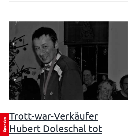
Trott-war-Verkäufer
Spenden
Hubert Doleschal tot