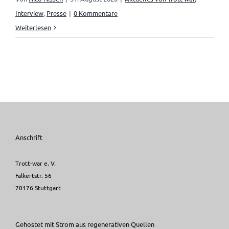
Interview
,
Presse
|
0 Kommentare
Weiterlesen
Anschrift
Trott-war e. V.
Falkertstr. 56
70176 Stuttgart
Gehostet mit Strom aus regenerativen Quellen