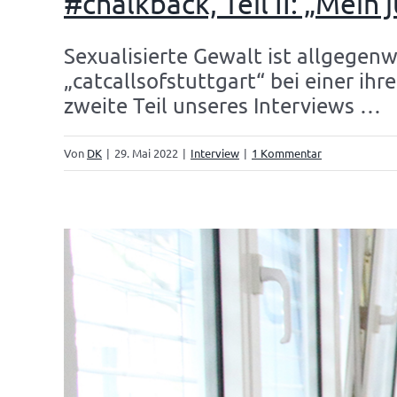
#chalkback, Teil II: „Mein 
Sexualisierte Gewalt ist allgegen
„catcallsofstuttgart“ bei einer ih
zweite Teil unseres Interviews …
Von
DK
|
29. Mai 2022
|
Interview
|
1 Kommentar