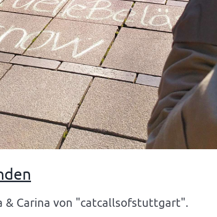
inden
a & Carina von "catcallsofstuttgart".