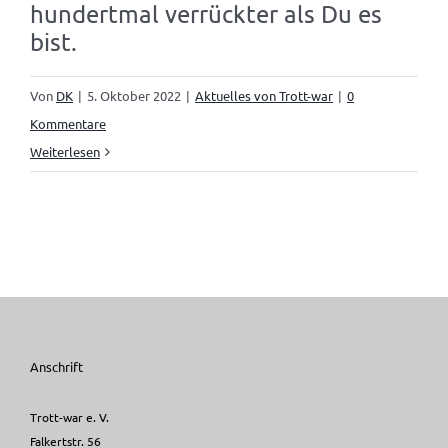
hundertmal verrückter als Du es
bist.
Von
DK
|
5. Oktober 2022
|
Aktuelles von Trott-war
|
0
Kommentare
Weiterlesen
Anschrift
Trott-war e. V.
Falkertstr. 56