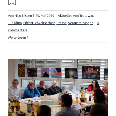
[...]
Von
Nico Nissen
|
29. Mai 2019
|
Aktuelles von Trott-war
,
Jubiläum
,
Öffentlichkeitsarbeit
,
Presse
,
Veranstaltungen
|
0
Kommentare
Weiterlesen