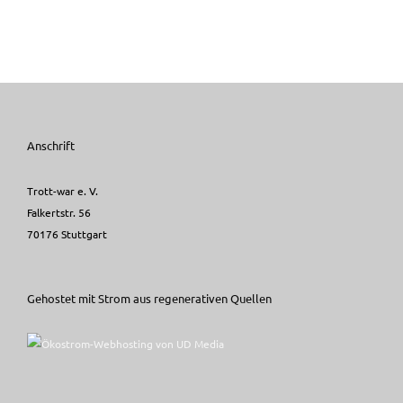
Anschrift
Trott-war e. V.
Falkertstr. 56
70176 Stuttgart
Gehostet mit Strom aus regenerativen Quellen